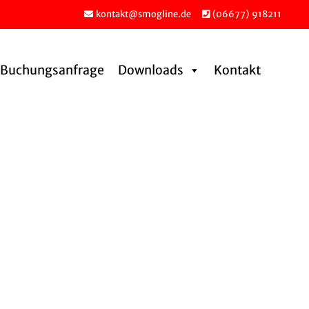
kontakt@smogline.de
(06677) 918211
Buchungs­an­frage
Downloads
Kontakt