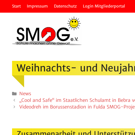
Zum
Start
Impressum
Daten­schutz
Login Mitglie­der­portal
Inhalt
springen
Weih­nachts- und Neujah
Kategorien
News
„Cool and Safe“ im Staat­li­chen Schulamt in Bebra v
Video­dreh im Borus­sen­sta­dion in Fulda SMOG-Proj
Zusammenarbeit und Unterstützu