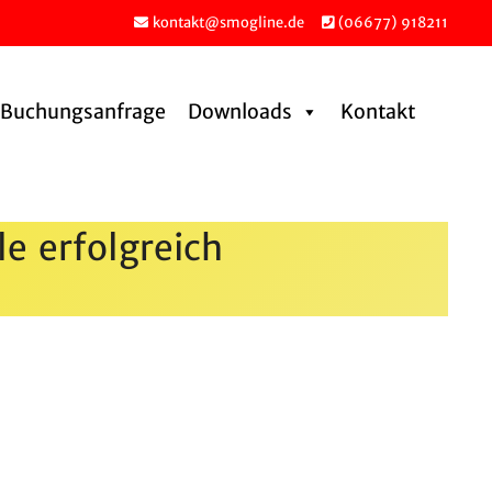
kontakt@smogline.de
(06677) 918211
Buchungs­an­frage
Downloads
Kontakt
e erfolg­reich