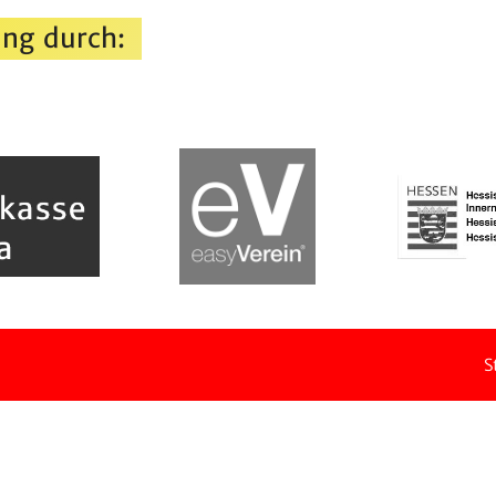
ng durch:
S