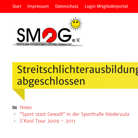
Zum
Start
Impressum
Daten­schutz
Login Mitglie­der­portal
Inhalt
springen
Streit­schlich­ter­aus­bil
abgeschlossen
Kategorien
News
“Sport statt Gewalt” in der Sport­halle Niederaula
S´Kool Tour 2009 - 2011