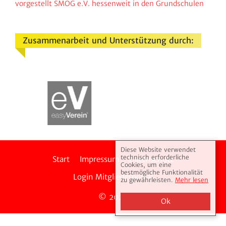
vorge­stellt SMOG e.V. hessen­weit in den Grundschulen
Zusammenarbeit und Unterstützung durch:
Diese Website verwendet
technisch erforderliche
Start
Impressum
Daten­schutz
Cookies, um eine
bestmögliche Funktionalität
Login Mitglie­der­portal
zu gewährleisten.
Mehr lesen
© 2026
Ok