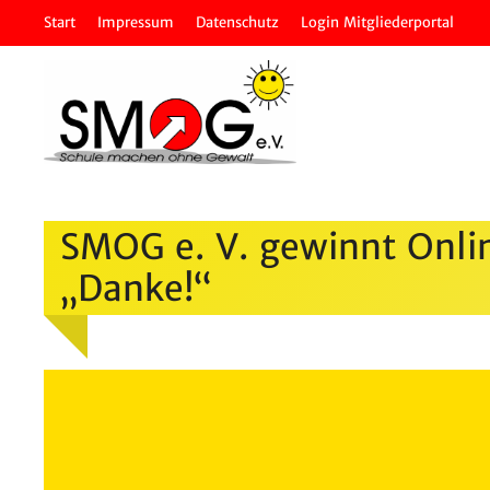
Zum
Start
Impressum
Daten­schutz
Login Mitglie­der­portal
Inhalt
springen
SMOG e. V. gewinnt Onlin
„Danke!“