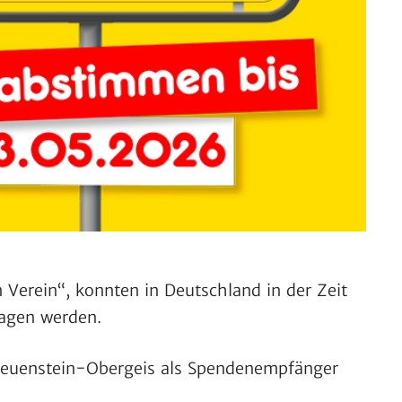
n Verein“, konnten in Deutsch­land in der Zeit
lagen werden.
euen­stein-Ober­geis als Spen­den­emp­fänger