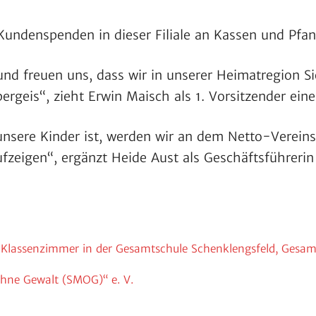
Kunden­spenden in dieser Filiale an Kassen und Pfa
und freuen uns, dass wir in unserer Heimat­re­gion S
er­geis“, zieht Erwin Maisch als 1. Vorsit­zender eine
ür unsere Kinder ist, werden wir an dem Netto-Verei
aufzeigen“, ergänzt Heide Aust als Geschäfts­füh­rer
Klas­sen­zimmer in der Gesamt­schule Schenk­lengs­feld, Gesamt
ohne Gewalt (SMOG)“ e. V.