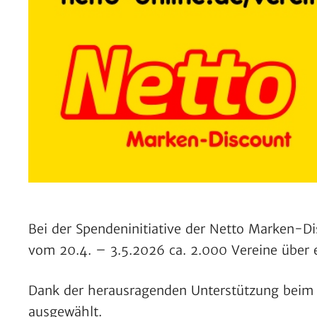
Bei der Spen­den­in­itia­tive der Netto Marken-D
vom 20.4. – 3.5.2026 ca. 2.000 Vereine über e
Dank der heraus­ra­genden Unter­stüt­zung beim
ausgewählt.