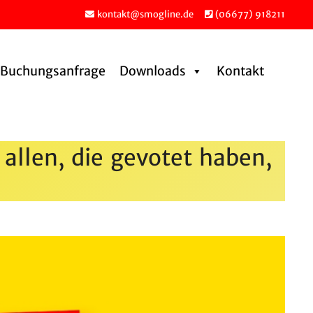
kontakt@smogline.de
(06677) 918211
Buchungs­an­frage
Downloads
Kontakt
allen, die gevotet haben,