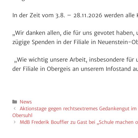
In der Zeit vom 3.8. – 28.11.2026 werden alle 
„Wir danken allen, die für uns gevotet haben, 
zü­gige Spenden in der Filiale in Neuen­stein-Ob
„Wie wichtig unsere Arbeit, insbe­son­dere f
der Filiale in Ober­geis an unserem Info­stand 
Kategorien
News
Akti­ons­tage gegen rechts­extremes Gedan­kengut im 
Obersuhl
MdB Frederik Bouf­fier zu Gast bei „Schule machen 