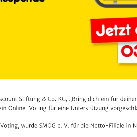
iscount Stif­tung & Co. KG, „Bring dich ein für deine
in Online-Voting für eine Unter­stüt­zung vorge­sch
 Voting, wurde SMOG e. V. für die Netto-Filiale in N