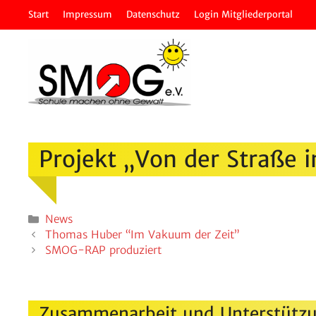
Zum
Start
Impressum
Daten­schutz
Login Mitglie­der­portal
Inhalt
springen
Projekt „Von der Straße 
Kategorien
News
Thomas Huber “Im Vakuum der Zeit”
SMOG-RAP produ­ziert
Zusammenarbeit und Unterstützu