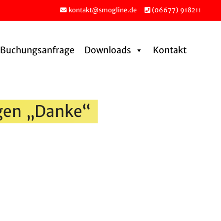
kontakt@smogline.de
(06677) 918211
Buchungs­an­frage
Downloads
Kontakt
agen „Danke“