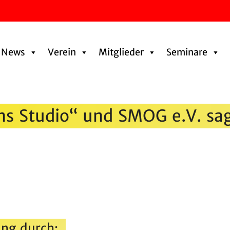
News
Verein
Mitglieder
Seminare
ins Studio“ und SMOG e.V. s
ng durch: