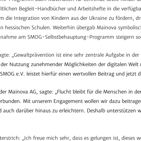
­li­chen Begleit-Hand­bü­cher und Arbeits­hefte in die verfüg­b
m die Inte­gra­tion von Kindern aus der Ukraine zu fördern, 
se an hessi­schen Schulen. Weiterhin übergab Mainova symbo­lis
 Teil­nahme am SMOG-Selbst­be­haup­tung-Programm stei­gern so
sagte: „Gewalt­prä­ven­tion ist eine sehr zentrale Aufgabe in de
der Nutzung zuneh­mender Möglich­keiten der digi­talen Welt
OG e.V. leistet hierfür einen wert­vollen Beitrag und jetzt da
der Mainova AG, sagte: „Flucht bleibt für die Menschen in der 
verbunden. Mit unserem Enga­ge­ment wollen wir dazu beitragen
 auch darüber hinaus zu erleich­tern. Deshalb unter­stützen 
r­strich: „Ich freue mich sehr, dass es gelungen ist, dieses we