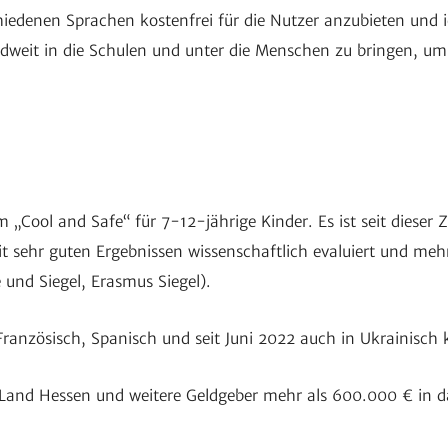
chie­denen Spra­chen kosten­frei für die Nutzer anzu­bieten un
and­weit in die Schulen und unter die Menschen zu bringen, u
ool and Safe“ für 7-12-jährige Kinder. Es ist seit dieser Zeit
sehr guten Ergeb­nissen wissen­schaft­lich evalu­iert und mehr­
 und Siegel, Erasmus Siegel).
an­zö­sisch, Spanisch und seit Juni 2022 auch in Ukrai­nisch
 Land Hessen und weitere Geld­geber mehr als 600.000 € in 