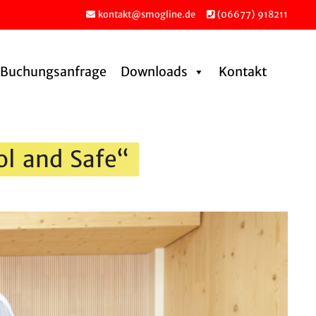
kontakt@smogline.de
(06677) 918211
Buchungs­an­frage
Downloads
Kontakt
ol and Safe“