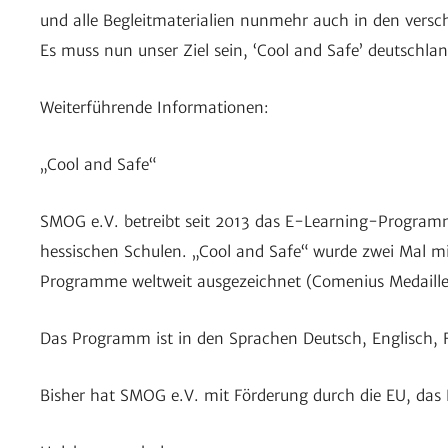
und alle Begleit­ma­te­ria­lien nunmehr auch in den vers
Es muss nun unser Ziel sein, ‘Cool and Safe’ deutsch­l
Weiter­füh­rende Informationen:
„Cool and Safe“
SMOG e.V. betreibt seit 2013 das E-Lear­ning-Programm „C
hessi­schen Schulen. „Cool and Safe“ wurde zwei Mal mit 
Programme welt­weit ausge­zeichnet (Come­nius Medaille
Das Programm ist in den Spra­chen Deutsch, Englisch, Fr
Bisher hat SMOG e.V. mit Förde­rung durch die EU, das