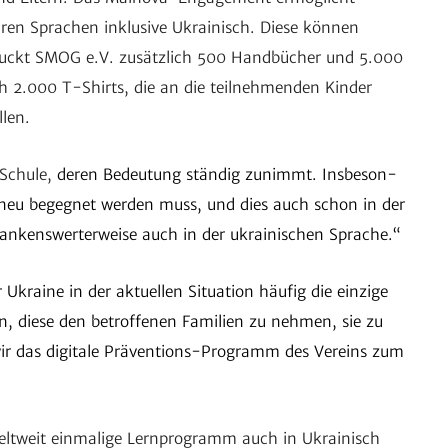
aren Spra­chen inklu­sive Ukrai­nisch. Diese können
druckt SMOG e.V. zusätz­lich 500 Hand­bü­cher und 5.000
ch 2.000 T-Shirts, die an die teil­neh­menden Kinder
llen.
r Schule,
deren Bedeu­tung ständig zunimmt. Insbe­son­
 neu begegnet werden muss, und dies auch schon in der
nkens­wer­ter­weise auch in der ukrai­ni­schen Sprache.“
Ukraine in der aktu­ellen Situa­tion häufig die einzige
, diese den betrof­fenen Fami­lien zu nehmen, sie zu
wir das digi­tale Präven­tions-Programm des Vereins zum
lt­weit einma­lige Lern­pro­gramm auch in Ukrai­nisch