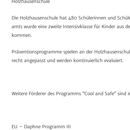
Holz­hau­sen­schule
Die Holz­hau­sen­schule hat 480 Schü­le­rinnen und Schüle
amts wurde eine zweite Inten­siv­klasse für Kinder aus d
kommen.
Präven­ti­ons­pro­gramme spielen an der Holz­hau­sen­sch
recht ange­passt und werden konti­nu­ier­lich evaluiert.
Weitere Förderer des Programms “Cool and Safe“ sind
EU – Daphne Programm III