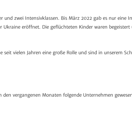
r und zwei Inten­siv­klassen. Bis März 2022 gab es nur eine In
er Ukraine eröffnet. Die geflüch­teten Kinder waren begeis­te
ule seit vielen Jahren eine große Rolle und sind in unserem Sc
 in den vergan­genen Monaten folgende Unter­nehmen gewese