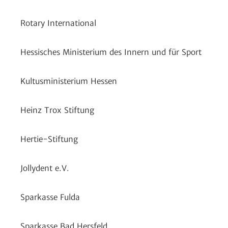
Rotary Inter­na­tional
Hessi­sches Minis­te­rium des Innern und für Sport
Kultus­mi­nis­te­rium Hessen
Heinz Trox Stiftung
Hertie-Stif­tung
Jolly­dent e.V.
Spar­kasse Fulda
Spar­kasse Bad Hersfeld