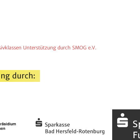
iv­klassen Unter­stüt­zung durch SMOG e.V.
ng durch: