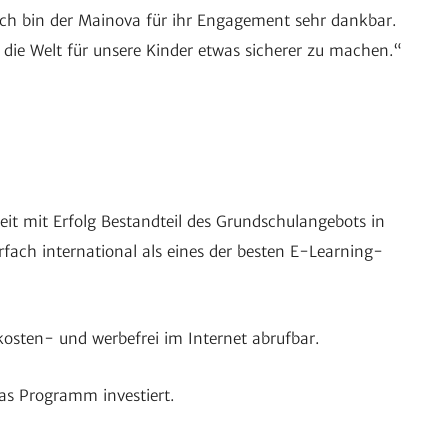
d ich bin der Mainova für ihr Enga­ge­ment sehr dankbar.
m die Welt für unsere Kinder etwas sicherer zu machen.“
 mit Erfolg Bestand­teil des Grund­schul­an­ge­bots in
fach inter­na­tional als eines der besten E-Lear­ning-
 kosten- und werbe­frei im Internet abrufbar.
das Programm investiert.