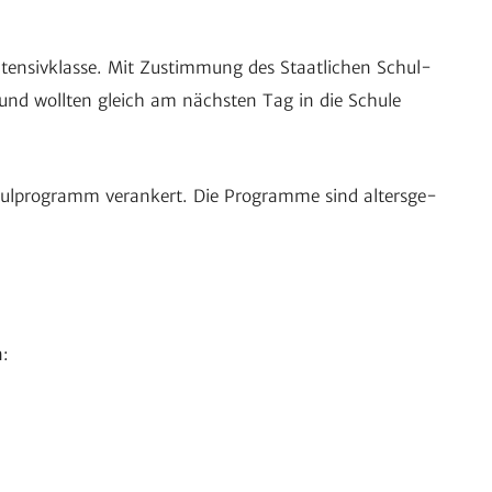
ten­siv­klasse. Mit Zustim­mung des Staat­li­chen Schul­
rt und wollten gleich am nächsten Tag in die Schule
hul­pro­gramm veran­kert. Die Programme sind alters­ge­
n: