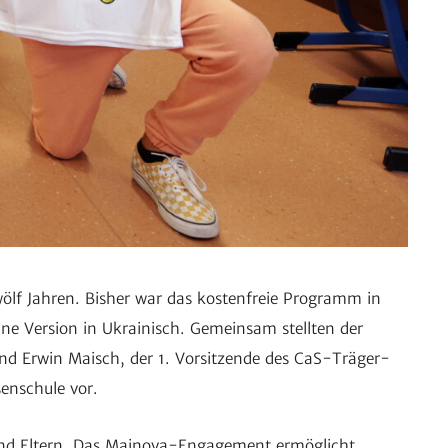
zwölf Jahren. Bisher war das kosten­freie Programm in
ine Version in Ukrai­nisch. Gemeinsam stellten der
 und Erwin Maisch, der 1. Vorsit­zende des CaS-Träger-
en­schule vor.
nd Eltern. Das Mainova-Enga­ge­ment ermög­licht