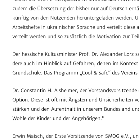
zudem die Über­set­zung der bisher nur auf Deutsch erhält
künftig von den Nutzenden herun­ter­ge­laden werden. U
Arbeits­hefte in ukrai­ni­scher Sprache und verteilt die
verteilt werden und so zusätz­lich die Moti­va­tion zur
Der hessi­sche Kultus­mi­nister Prof. Dr. Alex­ander Lorz 
dere auch im Hinblick auf Gefahren, denen im Kontext 
Grund­schule. Das Programm „Cool & Safe“ des Vereins SM
Dr. Constantin H. Alsheimer, der Vorstands­vor­sit­zende 
Option. Diese ist oft mit Ängsten und Unsi­cher­heiten 
stärken und den Aufent­halt in unserem Bundes­land und
Wohle der Kinder und der Angehörigen.“
Erwin Maisch, der Erste Vorsit­zende von SMOG e.V., unte