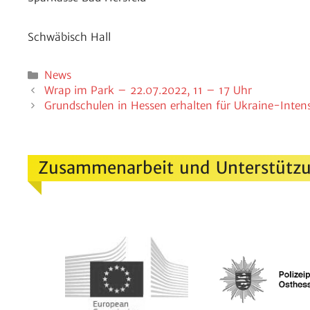
Schwä­bisch Hall
Kategorien
News
Wrap im Park – 22.07.2022, 11 – 17 Uhr
Grund­schulen in Hessen erhalten für Ukraine-Inten­s
Zusammenarbeit und Unterstützu