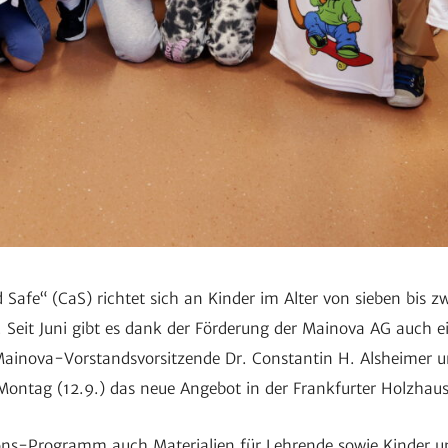
d Safe“ (CaS) richtet sich an Kinder im Alter von sieben bis 
. Seit Juni gibt es dank der Förde­rung der Mainova AG auch e
er Mainova-Vorstands­vor­sit­zende Dr. Constantin H. Alsheimer
tag (12.9.) das neue Angebot in der Frank­furter Holz­hau­s
ions-Programm auch Mate­ria­lien für Lehrende sowie Kinder u