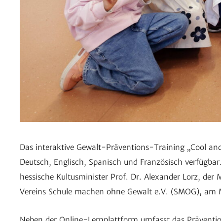
Das inter­ak­tive Gewalt-Präven­tions-Trai­ning „Cool an
Deutsch, Englisch, Spanisch und Fran­zö­sisch verfügbar
hessi­sche Kultus­mi­nister Prof. Dr. Alex­ander Lorz, d
Vereins Schule machen ohne Gewalt e.V. (SMOG), am Mon
Neben der Online-Lern­platt­form umfasst das Präven­t