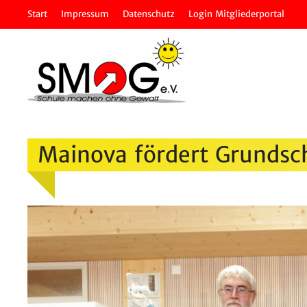
Zum
Start
Impressum
Daten­schutz
Login Mitglie­der­portal
Inhalt
springen
Mainova fördert Grund­sc