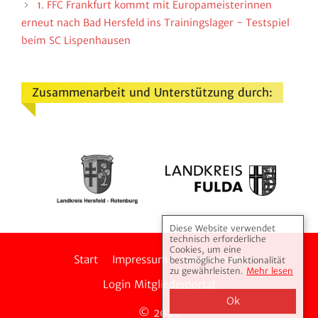
1. FFC Frank­furt kommt mit Euro­pa­meis­te­rinnen
erneut nach Bad Hers­feld ins Trai­nings­lager - Test­spiel
beim SC Lispenhausen
Zusammenarbeit und Unterstützung durch:
Diese Website verwendet
technisch erforderliche
Cookies, um eine
Start
Impressum
Daten­schutz
bestmögliche Funktionalität
zu gewährleisten.
Mehr lesen
Login Mitglie­der­portal
Ok
© 2026