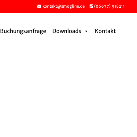
kontakt@smogline.de
(06677) 918211
Buchungs­an­frage
Downloads
Kontakt