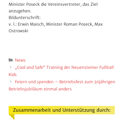
Minister Poseck die Vereins­ver­treter, das Ziel
anzugehen.
Bildunterschrift:
v. l.: Erwin Maisch, Minister Roman Poseck, Max
Ostrowski
Kategorien
News
„Cool and Safe“ Trai­ning der Neuen­steiner Fußball
Kids
Feiern und spenden – Betriebs­fest zum 30jährigen
Betriebs­ju­bi­läum einmal anders
Zusammenarbeit und Unterstützung durch: