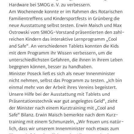
Hard­ware bei SMOG e. V. zu verbessern.
Am Wochen­ende konnte er im Rahmen des Rota­ri­schen
Fami­li­en­tref­fens und Kinder­sport­fests in Grün­berg die
neue Ausstat­tung selbst testen. Erwin Maisch und Max
Ostrowski vom SMOG-Vorstand präsen­tierten den zahl­
rei­chen Kindern das inter­ak­tive Lern­pro­gramm „Cool
and Safe“. An verschie­denen Tablets konnten die Kids
mit dem Programm ihr Wissen verbes­sern, um die
unter­schied­lichsten Gefahren, die ihnen in ihrem Leben
begegnen können, besser zu handhaben.
Minister Poseck ließ es sich als neuer Innen­mi­nister
nicht nehmen, selbst das Programm zu testen. „Ich bin
einmal mehr von der Arbeit ihres Vereins begeis­tert.
Unsere Hilfe bei der Ausstat­tung mit Tablets und
Präsen­ta­ti­ons­technik war gut ange­legtes Geld“, zieht
der Minister nach einem Kurz­trai­ning mit „Cool and
Safe“ Bilanz. Erwin Maisch bemerkte nach dem Kurz­
trai­ning mit einem Schmun­zeln, „Wir freuen uns natür­
lich, dass wir unserem Innen­mi­nister noch etwas zum