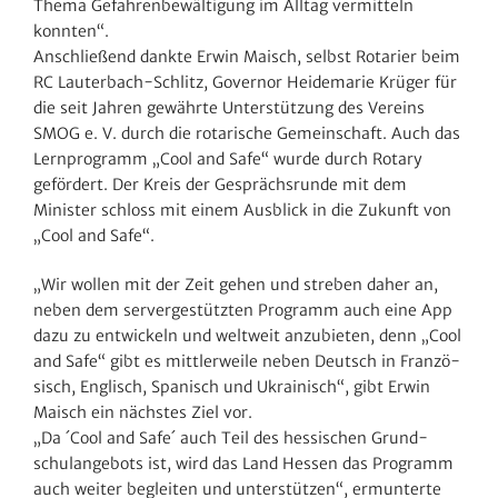
Thema Gefah­ren­be­wäl­ti­gung im Alltag vermit­teln
konnten“.
Anschlie­ßend dankte Erwin Maisch, selbst Rota­rier beim
RC Lauter­bach-Schlitz, Governor Heide­marie Krüger für
die seit Jahren gewährte Unter­stüt­zung des Vereins
SMOG e. V. durch die rota­ri­sche Gemein­schaft. Auch das
Lern­pro­gramm „Cool and Safe“ wurde durch Rotary
geför­dert. Der Kreis der Gesprächs­runde mit dem
Minister schloss mit einem Ausblick in die Zukunft von
„Cool and Safe“.
„Wir wollen mit der Zeit gehen und streben daher an,
neben dem server­ge­stützten Programm auch eine App
dazu zu entwi­ckeln und welt­weit anzu­bieten, denn „Cool
and Safe“ gibt es mitt­ler­weile neben Deutsch in Fran­zö­
sisch, Englisch, Spanisch und Ukrai­nisch“, gibt Erwin
Maisch ein nächstes Ziel vor.
„Da ´Cool and Safe´ auch Teil des hessi­schen Grund­
schul­an­ge­bots ist, wird das Land Hessen das Programm
auch weiter begleiten und unter­stützen“, ermun­terte