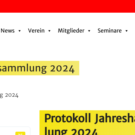
News
Verein
Mitglieder
Seminare
er­samm­lung 2024
ng 2024
Proto­koll Jahres
lung 2024