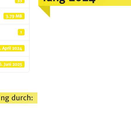
35
3.79 MB
1
. April 2024
6. Juni 2025
ng durch: