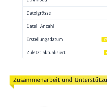
Datei­grösse
Datei-Anzahl
Erstel­lungs­datum
17
Zuletzt aktua­li­siert
Zusammenarbeit und Unterstützu