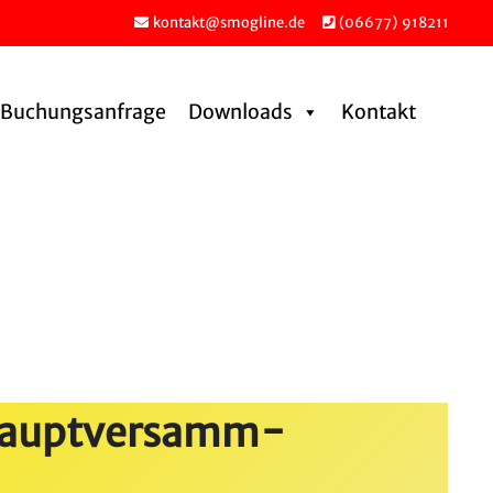
kontakt@smogline.de
(06677) 918211
Buchungs­an­frage
Downloads
Kontakt
­haupt­ver­samm­