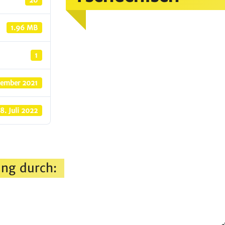
20
1.96 MB
1
zember 2021
18. Juli 2022
ng durch: