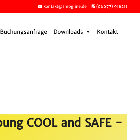
kontakt@smogline.de
(06677) 918211
Buchungs­an­frage
Downloads
Kontakt
i­bung COOL and SAFE -