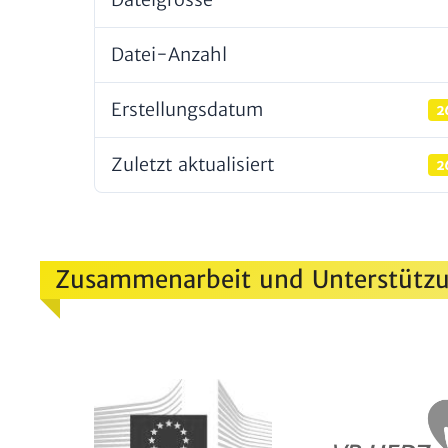
Datei-Anzahl
Erstel­lungs­datum
2
Zuletzt aktua­li­siert
2
Zusammenarbeit und Unterstützu