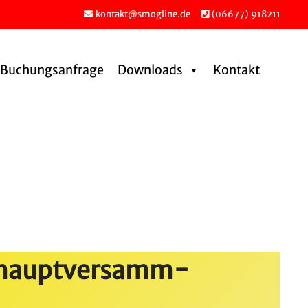
kontakt@smogline.de
(06677) 918211
Buchungs­an­frage
Downloads
Kontakt
­haupt­ver­samm­