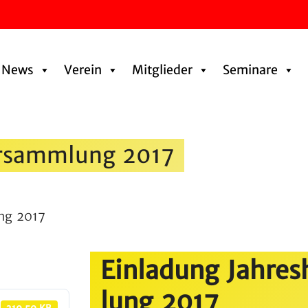
News
Verein
Mitglieder
Seminare
er­samm­lung 2017
ng 2017
Einla­dung Jahres
lung 2017