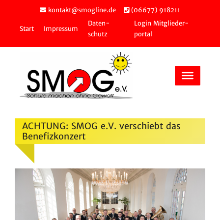
Zum
kontakt@smogline.de
(06677) 918211
Inhalt
Daten­
Login Mitglie­der­
springen
Start
Impressum
schutz
portal
ACHTUNG: SMOG e.V. verschiebt das
Benefizkonzert