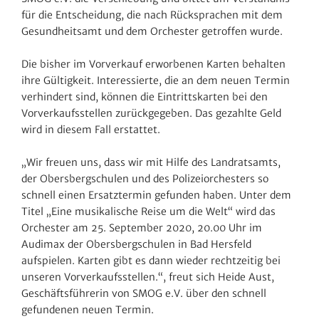
für die Entschei­dung, die nach Rück­spra­chen mit dem
Gesund­heitsamt und dem Orchester getroffen wurde.
Die bisher im Vorver­kauf erwor­benen Karten behalten
ihre Gültig­keit. Inter­es­sierte, die an dem neuen Termin
verhin­dert sind, können die Eintritts­karten bei den
Vorver­kaufs­stellen zurück­ge­geben. Das gezahlte Geld
wird in diesem Fall erstattet.
„Wir freuen uns, dass wir mit Hilfe des Land­rats­amts,
der Obers­berg­schulen und des Poli­zei­or­ches­ters so
schnell einen Ersatz­termin gefunden haben. Unter dem
Titel „Eine musi­ka­li­sche Reise um die Welt“ wird das
Orchester am 25. September 2020, 20.00 Uhr im
Audimax der Obers­berg­schulen in Bad Hers­feld
aufspielen. Karten gibt es dann wieder recht­zeitig bei
unseren Vorver­kaufs­stellen.“, freut sich Heide Aust,
Geschäfts­füh­rerin von SMOG e.V. über den schnell
gefun­denen neuen Termin.