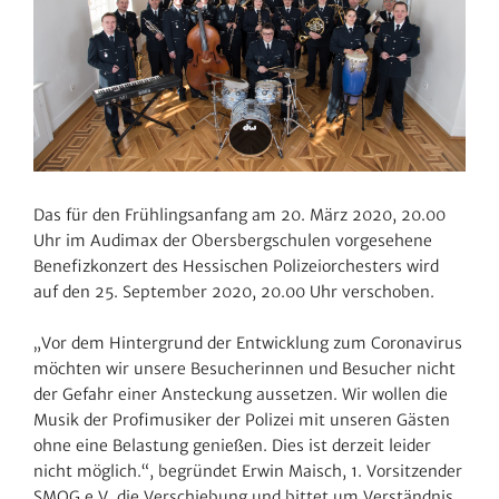
Das für den Früh­lings­an­fang am 20. März 2020, 20.00
Uhr im Audimax der Obers­berg­schulen vorge­se­hene
Bene­fiz­kon­zert des Hessi­schen Poli­zei­or­ches­ters wird
auf den 25. September 2020, 20.00 Uhr verschoben.
„Vor dem Hinter­grund der Entwick­lung zum Coro­na­virus
möchten wir unsere Besu­che­rinnen und Besu­cher nicht
der Gefahr einer Anste­ckung aussetzen. Wir wollen die
Musik der Profi­mu­siker der Polizei mit unseren Gästen
ohne eine Belas­tung genießen. Dies ist derzeit leider
nicht möglich.“, begründet Erwin Maisch, 1. Vorsit­zender
SMOG e.V. die Verschie­bung und bittet um Verständnis