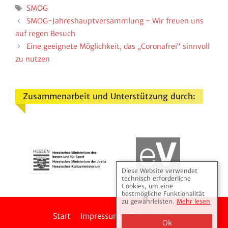
Schlagwörter
SMOG
SMOG-Jahres­haupt­ver­samm­lung - Wir freuen uns
auf regen Besuch
Eine geeig­nete Möglich­keit, das „Coro­nafrei“ sinn­voll
zu nutzen
Zusammenarbeit und Unterstützung durch:
Diese Website verwendet
technisch erforderliche
Cookies, um eine
bestmögliche Funktionalität
zu gewährleisten.
Mehr lesen
Start
Impressum
Daten­schutz
Ok